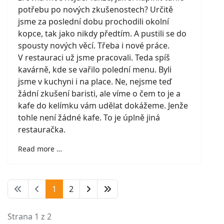
potřebu po nových zkušenostech? Určitě
jsme za poslední dobu prochodili okolní
kopce, tak jako nikdy předtím. A pustili se do
spousty nových věcí. Třeba i nové práce.
V restauraci už jsme pracovali. Teda spíš
kavárně, kde se vařilo polední menu. Byli
jsme v kuchyni i na place. Ne, nejsme teď
žádní zkušení baristi, ale víme o čem to je a
kafe do kelímku vám udělat dokážeme. Jenže
tohle není žádné kafe. To je úplně jiná
restauračka.
Read more …
1
2
Strana 1 z 2