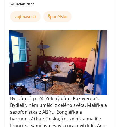
24. leden 2022
zajímavosti
Španělsko
Byl dům č. p. 24. Zelený dům. Kazaverda
*
.
Bydleli v něm umělci z celého světa. Malířka a
saxofonistka z Alžíru, žongléřka a
harmonikářka z Finska, kouzelník a malíř z
Francie… Samí usměvaví a pracovití lidé. Ano,