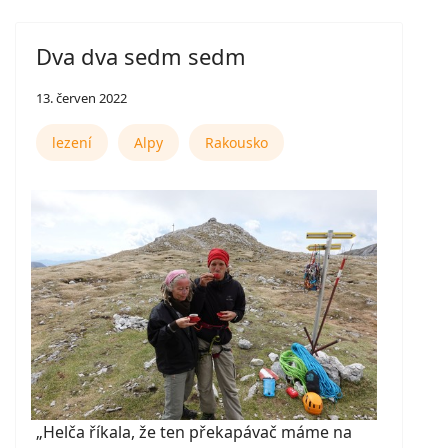
Dva dva sedm sedm
13. červen 2022
lezení
Alpy
Rakousko
„Helča říkala, že ten překapávač máme na