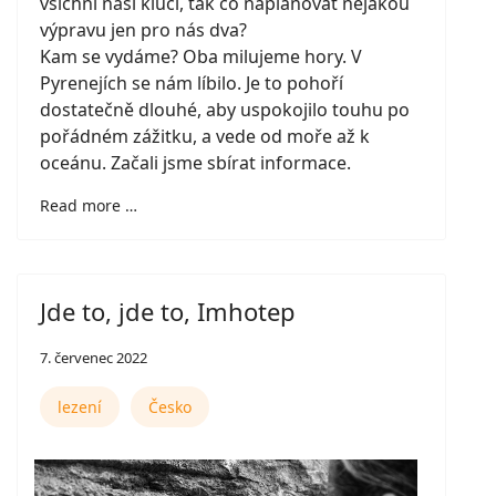
všichni naši kluci, tak co naplánovat nějakou
výpravu jen pro nás dva?
Kam se vydáme? Oba milujeme hory. V
Pyrenejích se nám líbilo. Je to pohoří
dostatečně dlouhé, aby uspokojilo touhu po
pořádném zážitku, a vede od moře až k
oceánu. Začali jsme sbírat informace.
Read more …
Jde to, jde to, Imhotep
7. červenec 2022
lezení
Česko