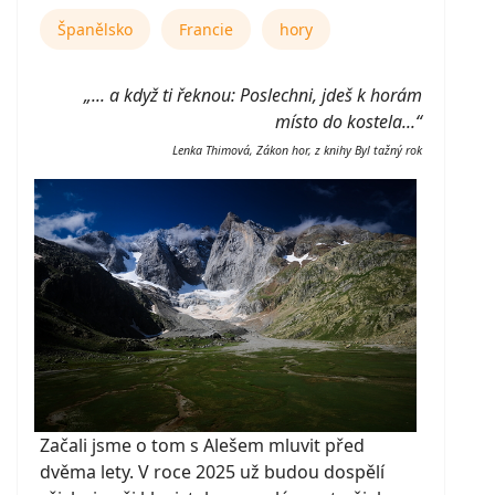
Španělsko
Francie
hory
„... a když ti řeknou: Poslechni, jdeš k horám
místo do kostela...“
Lenka Thimová, Zákon hor, z knihy Byl tažný rok
Začali jsme o tom s Alešem mluvit před
dvěma lety. V roce 2025 už budou dospělí