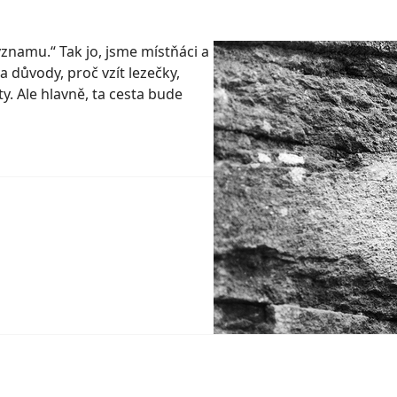
ýznamu.“ Tak jo, jsme místňáci a
va důvody, proč vzít lezečky,
ty. Ale hlavně, ta cesta bude