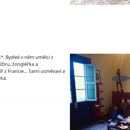
a
*
. Bydleli v něm umělci z
lžíru, žongléřka a
íř z Francie… Samí usměvaví a
dka.