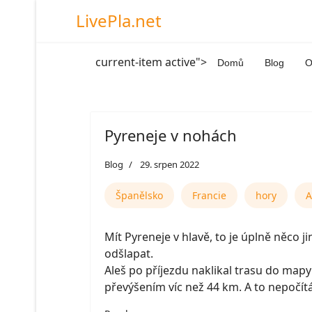
LivePla.net
current-item active">
Domů
Blog
O
Pyreneje v nohách
Blog
29. srpen 2022
Španělsko
Francie
hory
A
Mít Pyreneje v hlavě, to je úplně něco j
odšlapat.
Aleš po příjezdu naklikal trasu do mapy
převýšením víc než 44 km. A to nepočít