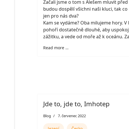
Začali jsme o tom s Alešem mluvit před
budou dospělí všichni naši kluci, tak c
jen pro nás dva?
Kam se vydáme? Oba milujeme hory. V Py
pohoří dostatečně dlouhé, aby uspoko
zážitku, a vede od moře až k oceánu. Za
Read more …
Jde to, jde to, Imhotep
Blog
7. červenec 2022
lezení
Česko