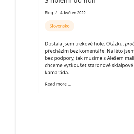
S holemi do holí
Blog
4. květen 2022
Slovensko
Dostala jsem trekové hole. Otázku,
proč
přecházím bez komentáře. Na léto jsem
bez podpory, tak musíme s Alešem mali
chceme vyzkoušet staronové skialpové l
kamaráda.
Read more …