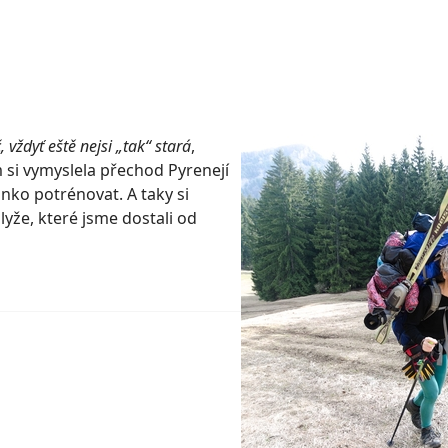
, vždyť eště nejsi „tak“ stará
,
 si vymyslela přechod Pyrenejí
nko potrénovat. A taky si
yže, které jsme dostali od