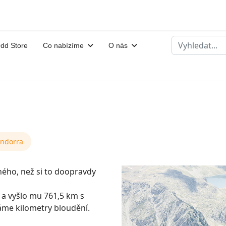
Hledat
dd Store
Co nabízíme
O nás
ndorra
iného, než si to doopravdy
 a vyšlo mu 761,5 km s
áme kilometry bloudění.