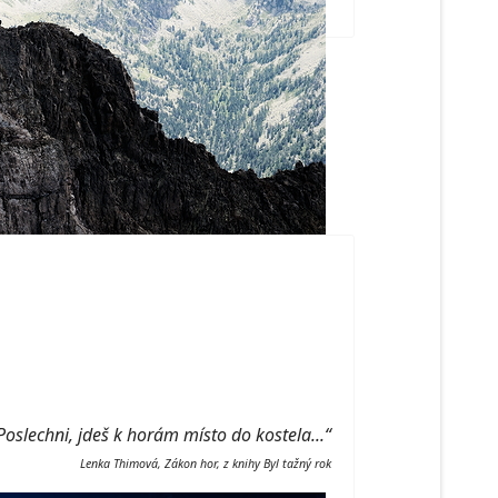
: Poslechni, jdeš k horám místo do kostela...“
Lenka Thimová, Zákon hor, z knihy Byl tažný rok