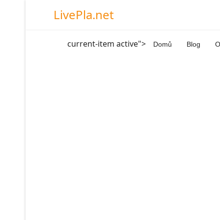
LivePla.net
current-item active">
Domů
Blog
O