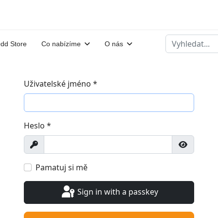
Hledat
dd Store
Co nabízíme
O nás
Uživatelské jméno
*
Heslo
*
Zobrazit
Show Pa
Pamatuj si mě
Sign in with a passkey