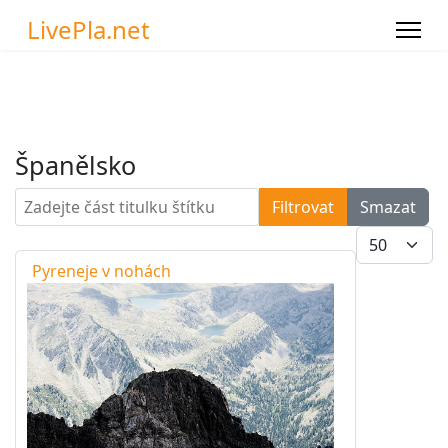
LivePla.net
Španělsko
Zadejte část titulku štítku
Filtrovat
Smazat
Počet zobra
Pyreneje v nohách