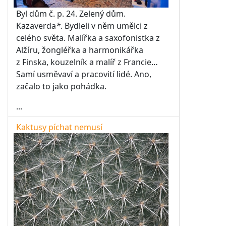
Byl dům č. p. 24. Zelený dům.
Kazaverda
*
. Bydleli v něm umělci z
celého světa. Malířka a saxofonistka z
Alžíru, žongléřka a harmonikářka
z Finska, kouzelník a malíř z Francie…
Samí usměvaví a pracovití lidé. Ano,
začalo to jako pohádka.
...
Kaktusy píchat nemusí